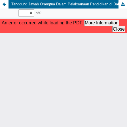
Tanggung Jawab Orangtua Dalam Pelaksanaan Pendidikan di Dalam Keluarga Berdasarkan Ulangan 6:4-9